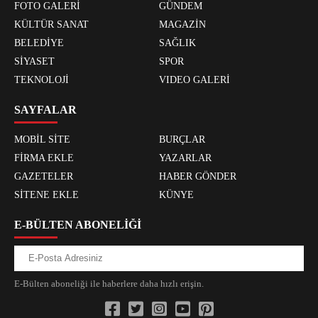
FOTO GALERİ
GÜNDEM
KÜLTÜR SANAT
MAGAZİN
BELEDİYE
SAĞLIK
SİYASET
SPOR
TEKNOLOJİ
VIDEO GALERİ
SAYFALAR
MOBİL SİTE
BURÇLAR
FİRMA EKLE
YAZARLAR
GAZETELER
HABER GÖNDER
SİTENE EKLE
KÜNYE
E-BÜLTEN ABONELİĞİ
E-Bülten aboneliği ile haberlere daha hızlı erişin.