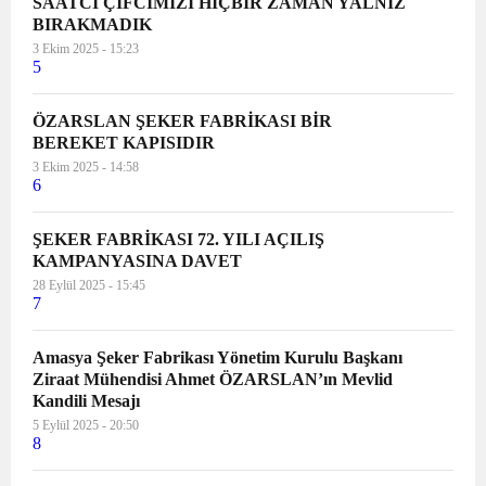
SAATCİ ÇİFCİMİZİ HİÇBİR ZAMAN YALNIZ
BIRAKMADIK
3 Ekim 2025 - 15:23
5
ÖZARSLAN ŞEKER FABRİKASI BİR
BEREKET KAPISIDIR
3 Ekim 2025 - 14:58
6
ŞEKER FABRİKASI 72. YILI AÇILIŞ
KAMPANYASINA DAVET
28 Eylül 2025 - 15:45
7
Amasya Şeker Fabrikası Yönetim Kurulu Başkanı
Ziraat Mühendisi Ahmet ÖZARSLAN’ın Mevlid
Kandili Mesajı
5 Eylül 2025 - 20:50
8