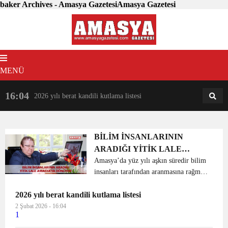
baker Archives - Amasya GazetesiAmasya Gazetesi
MENÜ
16:04
18:31
2026 yılı berat kandili kutlama listesi
AM
AN
BİLİM İNSANLARININ
ARADIĞI YİTİK LALE
AMASYA’YA DÖNÜYOR
Amasya’da yüz yılı aşkın süredir bilim
insanları tarafından aranmasına rağmen
bulunamadığı için neslinin tükendiği
2026 yılı berat kandili kutlama listesi
rapor edilen ‘Yitik Lale’nin yapılan bir
proje ile anayurdu olan şehzadeler şeh...
2 Şubat 2026 - 16:04
1