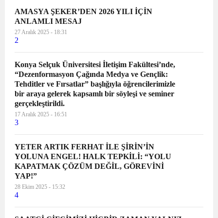
AMASYA ŞEKER’DEN 2026 YILI İÇİN
ANLAMLI MESAJ
27 Aralık 2025 - 18:31
2
Konya Selçuk Üniversitesi İletişim Fakültesi’nde,
“Dezenformasyon Çağında Medya ve Gençlik:
Tehditler ve Fırsatlar” başlığıyla öğrencilerimizle
bir araya gelerek kapsamlı bir söyleşi ve seminer
gerçekleştirildi.
17 Aralık 2025 - 16:51
3
YETER ARTIK FERHAT İLE ŞİRİN’İN
YOLUNA ENGEL! HALK TEPKİLİ: “YOLU
KAPATMAK ÇÖZÜM DEĞİL, GÖREVİNİ
YAP!”
28 Ekim 2025 - 15:32
4