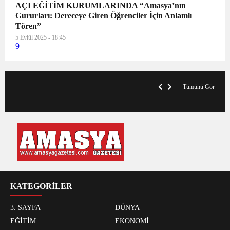
AÇI EĞİTİM KURUMLARINDA “Amasya’nın
Gururları: Dereceye Giren Öğrenciler İçin Anlamlı
Tören”
5 Eylül 2025 - 18:45
9
VegasHero Casino Test: Spiele, Boni &
T
Auszahlungen
A
Tümünü Gör
KATEGORİLER
3. SAYFA
DÜNYA
EĞİTİM
EKONOMİ