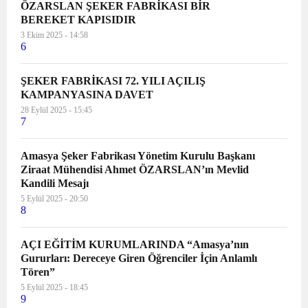
ÖZARSLAN ŞEKER FABRİKASI BİR
BEREKET KAPISIDIR
3 Ekim 2025 - 14:58
6
ŞEKER FABRİKASI 72. YILI AÇILIŞ
KAMPANYASINA DAVET
28 Eylül 2025 - 15:45
7
Amasya Şeker Fabrikası Yönetim Kurulu Başkanı
Ziraat Mühendisi Ahmet ÖZARSLAN’ın Mevlid
Kandili Mesajı
5 Eylül 2025 - 20:50
8
AÇI EĞİTİM KURUMLARINDA “Amasya’nın
Gururları: Dereceye Giren Öğrenciler İçin Anlamlı
Tören”
5 Eylül 2025 - 18:45
9