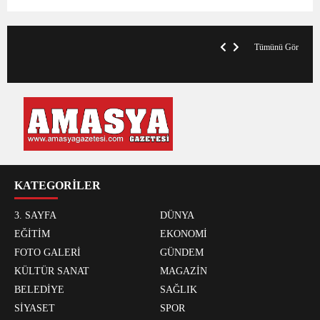
V
x
A
Tümünü Gör
KATEGORİLER
3. SAYFA
DÜNYA
EĞİTİM
EKONOMİ
FOTO GALERİ
GÜNDEM
KÜLTÜR SANAT
MAGAZİN
BELEDİYE
SAĞLIK
SİYASET
SPOR