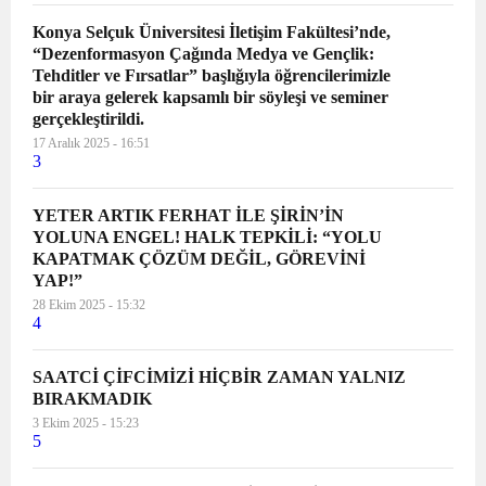
Konya Selçuk Üniversitesi İletişim Fakültesi’nde,
“Dezenformasyon Çağında Medya ve Gençlik:
Tehditler ve Fırsatlar” başlığıyla öğrencilerimizle
bir araya gelerek kapsamlı bir söyleşi ve seminer
gerçekleştirildi.
17 Aralık 2025 - 16:51
3
YETER ARTIK FERHAT İLE ŞİRİN’İN
YOLUNA ENGEL! HALK TEPKİLİ: “YOLU
KAPATMAK ÇÖZÜM DEĞİL, GÖREVİNİ
YAP!”
28 Ekim 2025 - 15:32
4
SAATCİ ÇİFCİMİZİ HİÇBİR ZAMAN YALNIZ
BIRAKMADIK
3 Ekim 2025 - 15:23
5