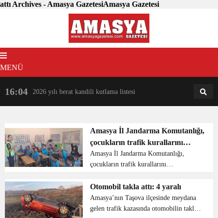
attı Archives - Amasya GazetesiAmasya Gazetesi
MENÜ
16:04
18:31
2026 yılı berat kandili kutlama listesi
AM
AN
Amasya İl Jandarma Komutanlığı,
çocukların trafik kurallarını
öğrenmelerine ve trafik konusunda
Amasya İl Jandarma Komutanlığı,
çocukların trafik kurallarını
bilinçlenmelerine katkı sağlamak
öğrenmelerine ve trafik konusunda
amacıyla önemli bir adım attı.
bilinçlenmelerine katkı sağlamak
Otomobil takla attı: 4 yaralı
amacıyla önemli bir adım attı. İl
Amasya’nın Taşova ilçesinde meydana
Jandarma Komutanlığı emrinde görevli
gelen trafik kazasında otomobilin takla
...