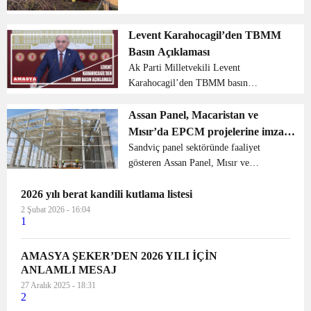
atması sonucu 4 kişi yaralandı. Edinilen
bilgiye göre Dutluk mevkiinde
otomobil sürücüsü N. B, direksiyon
Levent Karahocagil’den TBMM
hakimiyetini...
Basın Açıklaması
Ak Parti Milletvekili Levent
Karahocagil’den TBMM basın
açıklaması Değerli Basın Mensupları,
Saygıdeğer Vatandaşlarım, Muhterem
Assan Panel, Macaristan ve
Amasyalı hemşerilerim. Sizleri, sevgi,
Mısır’da EPCM projelerine imza
saygı ve muhabbetle selamlı...
attı
Sandviç panel sektöründe faaliyet
gösteren Assan Panel, Mısır ve
Macaristan’daki, renovasyon ve yatırım
2026 yılı berat kandili kutlama listesi
projelerinde iş ortağı olarak yer aldı....
2 Şubat 2026 - 16:04
1
AMASYA ŞEKER’DEN 2026 YILI İÇİN
ANLAMLI MESAJ
27 Aralık 2025 - 18:31
2