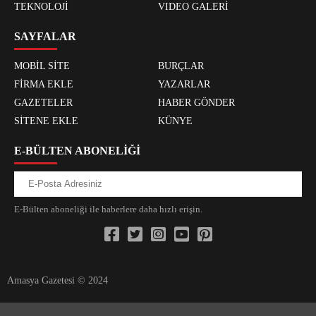
TEKNOLOJİ
VIDEO GALERİ
SAYFALAR
MOBİL SİTE
BURÇLAR
FİRMA EKLE
YAZARLAR
GAZETELER
HABER GÖNDER
SİTENE EKLE
KÜNYE
E-BÜLTEN ABONELİĞİ
E-Bülten aboneliği ile haberlere daha hızlı erişin.
Amasya Gazetesi © 2024
xvideos.com zenededeneme vonbonusu vewereveren siteler
yarrak