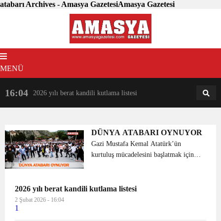
atabarı Archives - Amasya GazetesiAmasya Gazetesi
MENÜ
16:04
18:31
2026 yılı berat kandili kutlama listesi
AM
AN
DÜNYA ATABARI OYNUYOR
Gazi Mustafa Kemal Atatürk’ün
kurtuluş mücadelesini başlatmak için
Samsun’a çıkışının 100. yıl dönümünde
saatler 19.19’u gösterdiğinde, 81 il ve
19 ülkede eş zamanlı olarak “Dünya
2026 yılı berat kandili kutlama listesi
Atabarı Oynuyor” pro...
2 Şubat 2026 - 16:04
1