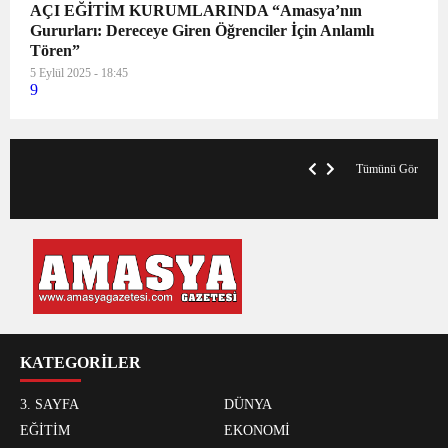
AÇI EĞİTİM KURUMLARINDA “Amasya’nın
Gururları: Dereceye Giren Öğrenciler İçin Anlamlı
Tören”
5 Eylül 2025 - 18:45
9
V
x
A
Tümünü Gör
KATEGORİLER
3. SAYFA
DÜNYA
EĞİTİM
EKONOMİ