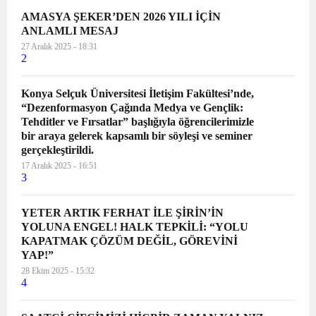
AMASYA ŞEKER’DEN 2026 YILI İÇİN
ANLAMLI MESAJ
27 Aralık 2025 - 18:31
2
Konya Selçuk Üniversitesi İletişim Fakültesi’nde,
“Dezenformasyon Çağında Medya ve Gençlik:
Tehditler ve Fırsatlar” başlığıyla öğrencilerimizle
bir araya gelerek kapsamlı bir söyleşi ve seminer
gerçekleştirildi.
17 Aralık 2025 - 16:51
3
YETER ARTIK FERHAT İLE ŞİRİN’İN
YOLUNA ENGEL! HALK TEPKİLİ: “YOLU
KAPATMAK ÇÖZÜM DEĞİL, GÖREVİNİ
YAP!”
28 Ekim 2025 - 15:32
4