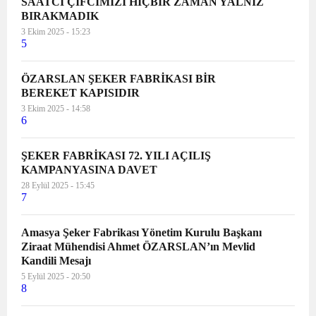
SAATCİ ÇİFCİMİZİ HİÇBİR ZAMAN YALNIZ
BIRAKMADIK
3 Ekim 2025 - 15:23
5
ÖZARSLAN ŞEKER FABRİKASI BİR
BEREKET KAPISIDIR
3 Ekim 2025 - 14:58
6
ŞEKER FABRİKASI 72. YILI AÇILIŞ
KAMPANYASINA DAVET
28 Eylül 2025 - 15:45
7
Amasya Şeker Fabrikası Yönetim Kurulu Başkanı
Ziraat Mühendisi Ahmet ÖZARSLAN’ın Mevlid
Kandili Mesajı
5 Eylül 2025 - 20:50
8