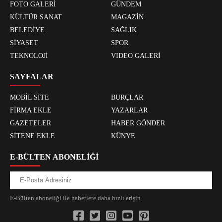
FOTO GALERİ
GÜNDEM
KÜLTÜR SANAT
MAGAZİN
BELEDİYE
SAĞLIK
SİYASET
SPOR
TEKNOLOJİ
VIDEO GALERİ
SAYFALAR
MOBİL SİTE
BURÇLAR
FİRMA EKLE
YAZARLAR
GAZETELER
HABER GÖNDER
SİTENE EKLE
KÜNYE
E-BÜLTEN ABONELİĞİ
E-Bülten aboneliği ile haberlere daha hızlı erişin.