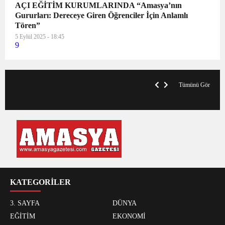
AÇI EĞİTİM KURUMLARINDA “Amasya’nın
Gururları: Dereceye Giren Öğrenciler İçin Anlamlı
Tören”
5 Eylül 2025 - 18:45
9
V
x
A
Tümünü Gör
KATEGORİLER
3. SAYFA
DÜNYA
EĞİTİM
EKONOMİ