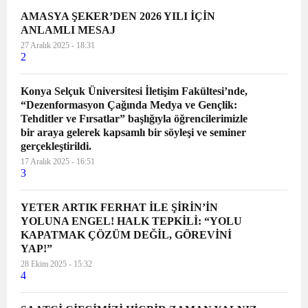
AMASYA ŞEKER’DEN 2026 YILI İÇİN
ANLAMLI MESAJ
27 Aralık 2025 - 18:31
2
Konya Selçuk Üniversitesi İletişim Fakültesi’nde,
“Dezenformasyon Çağında Medya ve Gençlik:
Tehditler ve Fırsatlar” başlığıyla öğrencilerimizle
bir araya gelerek kapsamlı bir söyleşi ve seminer
gerçekleştirildi.
17 Aralık 2025 - 16:51
3
YETER ARTIK FERHAT İLE ŞİRİN’İN
YOLUNA ENGEL! HALK TEPKİLİ: “YOLU
KAPATMAK ÇÖZÜM DEĞİL, GÖREVİNİ
YAP!”
28 Ekim 2025 - 15:32
4