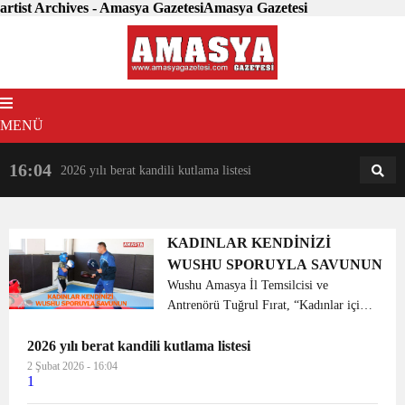
artist Archives - Amasya GazetesiAmasya Gazetesi
MENÜ
16:04
18:31
2026 yılı berat kandili kutlama listesi
AM
AN
KADINLAR KENDİNİZİ
WUSHU SPORUYLA SAVUNUN
Wushu Amasya İl Temsilcisi ve
Antrenörü Tuğrul Fırat, “Kadınlar için
en uygun savunma sporunun Wushu
2026 yılı berat kandili kutlama listesi
(Kung Fu)”dedi. Fırat, “Sanda
kelimenin tam anlamıyla serbest vuruş
2 Şubat 2026 - 16:04
1
veya serbest (silahsız) d...