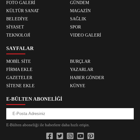
FOTO GALERİ
GÜNDEM
KÜLTÜR SANAT
MAGAZİN
BELEDİYE
SAĞLIK
SİYASET
SPOR
TEKNOLOJİ
VIDEO GALERİ
SAYFALAR
MOBİL SİTE
BURÇLAR
FİRMA EKLE
YAZARLAR
GAZETELER
HABER GÖNDER
SİTENE EKLE
KÜNYE
E-BÜLTEN ABONELİĞİ
E-Bülten aboneliği ile haberlere daha hızlı erişin.