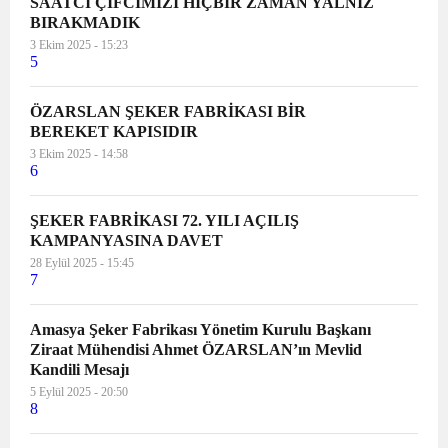
SAATCİ ÇİFCİMİZİ HİÇBİR ZAMAN YALNIZ
BIRAKMADIK
3 Ekim 2025 - 15:23
5
ÖZARSLAN ŞEKER FABRİKASI BİR
BEREKET KAPISIDIR
3 Ekim 2025 - 14:58
6
ŞEKER FABRİKASI 72. YILI AÇILIŞ
KAMPANYASINA DAVET
28 Eylül 2025 - 15:45
7
Amasya Şeker Fabrikası Yönetim Kurulu Başkanı
Ziraat Mühendisi Ahmet ÖZARSLAN’ın Mevlid
Kandili Mesajı
5 Eylül 2025 - 20:50
8