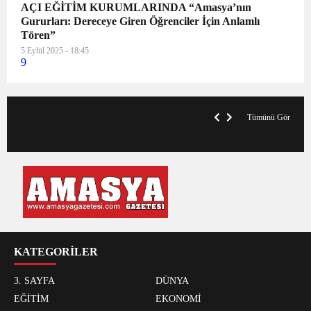
AÇI EĞİTİM KURUMLARINDA “Amasya’nın
Gururları: Dereceye Giren Öğrenciler İçin Anlamlı
Tören”
5 Eylül 2025 - 18:45
9
VegasHero Casino Test: Spiele, Boni &
T
Auszahlungen
A
Tümünü Gör
KATEGORİLER
3. SAYFA
DÜNYA
EĞİTİM
EKONOMİ