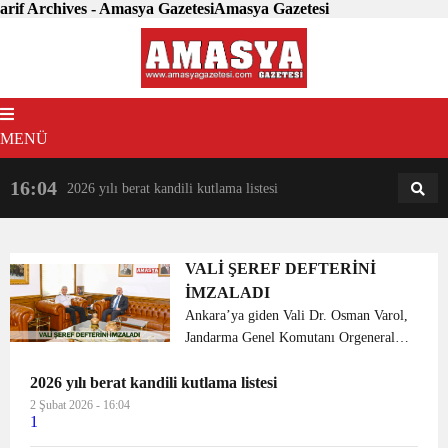
arif Archives - Amasya GazetesiAmasya Gazetesi
MENÜ
16:04
18:31
2026 yılı berat kandili kutlama listesi
AM
AN
VALİ ŞEREF DEFTERİNİ
İMZALADI
Ankara’ya giden Vali Dr. Osman Varol,
Jandarma Genel Komutanı Orgeneral
Arif Çetin’e nezaket ziyaretinde
2026 yılı berat kandili kutlama listesi
bulundu. Komutanlığa girişinde
Jandarma Genel Komutanlığı Şeref
2 Şubat 2026 - 16:04
1
Defterini imzalayan Vali Dr. Os...