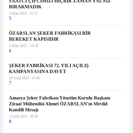
SAATCİ ÇİFCİMİZİ HİÇBİR ZAMAN YALNIZ
BIRAKMADIK
3 Ekim 2025 - 15:23
5
ÖZARSLAN ŞEKER FABRİKASI BİR
BEREKET KAPISIDIR
3 Ekim 2025 - 14:58
6
ŞEKER FABRİKASI 72. YILI AÇILIŞ
KAMPANYASINA DAVET
28 Eylül 2025 - 15:45
7
Amasya Şeker Fabrikası Yönetim Kurulu Başkanı
Ziraat Mühendisi Ahmet ÖZARSLAN’ın Mevlid
Kandili Mesajı
5 Eylül 2025 - 20:50
8