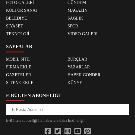
FOTO GALERİ
GÜNDEM
KÜLTÜR SANAT
MAGAZİN
BELEDİYE
SAĞLIK
SİYASET
SPOR
TEKNOLOJİ
VIDEO GALERİ
SAYFALAR
MOBİL SİTE
BURÇLAR
FİRMA EKLE
YAZARLAR
GAZETELER
HABER GÖNDER
SİTENE EKLE
KÜNYE
E-BÜLTEN ABONELİĞİ
E-Bülten aboneliği ile haberlere daha hızlı erişin.