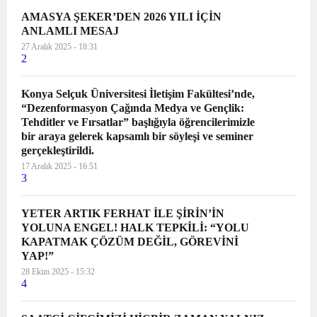
AMASYA ŞEKER’DEN 2026 YILI İÇİN
ANLAMLI MESAJ
27 Aralık 2025 - 18:31
2
Konya Selçuk Üniversitesi İletişim Fakültesi’nde,
“Dezenformasyon Çağında Medya ve Gençlik:
Tehditler ve Fırsatlar” başlığıyla öğrencilerimizle
bir araya gelerek kapsamlı bir söyleşi ve seminer
gerçekleştirildi.
17 Aralık 2025 - 16:51
3
YETER ARTIK FERHAT İLE ŞİRİN’İN
YOLUNA ENGEL! HALK TEPKİLİ: “YOLU
KAPATMAK ÇÖZÜM DEĞİL, GÖREVİNİ
YAP!”
28 Ekim 2025 - 15:32
4