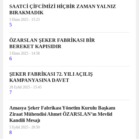
SAATCİ ÇİFCİMİZİ HİÇBİR ZAMAN YALNIZ
BIRAKMADIK
3 Ekim 2025 - 15:23
5
ÖZARSLAN ŞEKER FABRİKASI BİR
BEREKET KAPISIDIR
3 Ekim 2025 - 14:58
6
ŞEKER FABRİKASI 72. YILI AÇILIŞ
KAMPANYASINA DAVET
28 Eylül 2025 - 15:45
7
Amasya Şeker Fabrikası Yönetim Kurulu Başkanı
Ziraat Mühendisi Ahmet ÖZARSLAN’ın Mevlid
Kandili Mesajı
5 Eylül 2025 - 20:50
8