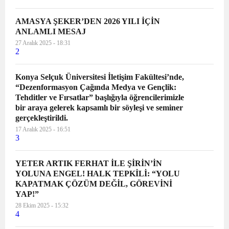
AMASYA ŞEKER’DEN 2026 YILI İÇİN
ANLAMLI MESAJ
27 Aralık 2025 - 18:31
2
Konya Selçuk Üniversitesi İletişim Fakültesi’nde,
“Dezenformasyon Çağında Medya ve Gençlik:
Tehditler ve Fırsatlar” başlığıyla öğrencilerimizle
bir araya gelerek kapsamlı bir söyleşi ve seminer
gerçekleştirildi.
17 Aralık 2025 - 16:51
3
YETER ARTIK FERHAT İLE ŞİRİN’İN
YOLUNA ENGEL! HALK TEPKİLİ: “YOLU
KAPATMAK ÇÖZÜM DEĞİL, GÖREVİNİ
YAP!”
28 Ekim 2025 - 15:32
4