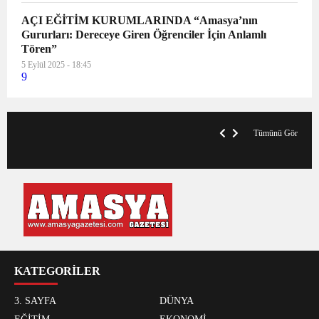
AÇI EĞİTİM KURUMLARINDA “Amasya’nın
Gururları: Dereceye Giren Öğrenciler İçin Anlamlı
Tören”
5 Eylül 2025 - 18:45
9
V
x
A
Tümünü Gör
KATEGORİLER
3. SAYFA
DÜNYA