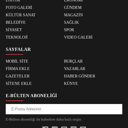
EĞİTİM
EKONOMİ
FOTO GALERİ
GÜNDEM
KÜLTÜR SANAT
MAGAZİN
BELEDİYE
SAĞLIK
SİYASET
SPOR
TEKNOLOJİ
VIDEO GALERİ
SAYFALAR
MOBİL SİTE
BURÇLAR
FİRMA EKLE
YAZARLAR
GAZETELER
HABER GÖNDER
SİTENE EKLE
KÜNYE
E-BÜLTEN ABONELİĞİ
E-Bülten aboneliği ile haberlere daha hızlı erişin.