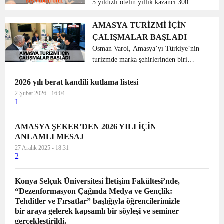
5 yıldızlı otelin yıllık kazancı 300
milyon lira Belediye Başkanımız
Mehmet Sarı, “Amasya’mıza
AMASYA TURİZMİ İÇİN
yapacağımız 5 yıldızlı otelin yıllık
ÇALIŞMALAR BAŞLADI
kazancı 300 milyon lirayı buluy...
Osman Varol, Amasya’yı Türkiye’nin
turizmde marka şehirlerinden biri
yapma hedefine emin adımlarla
2026 yılı berat kandili kutlama listesi
ilerlediklerini söyledi. Vitrini olan
Harşena Dağı ile Kral Kaya
2 Şubat 2026 - 16:04
1
Mezarları’nın UNES...
AMASYA ŞEKER’DEN 2026 YILI İÇİN
ANLAMLI MESAJ
27 Aralık 2025 - 18:31
2
Konya Selçuk Üniversitesi İletişim Fakültesi’nde,
“Dezenformasyon Çağında Medya ve Gençlik:
Tehditler ve Fırsatlar” başlığıyla öğrencilerimizle
bir araya gelerek kapsamlı bir söyleşi ve seminer
gerçekleştirildi.