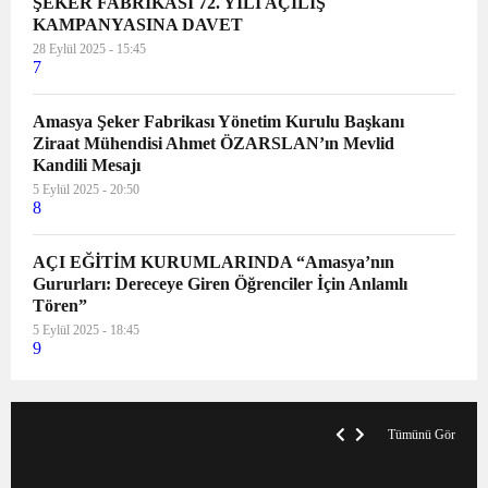
ŞEKER FABRİKASI 72. YILI AÇILIŞ
KAMPANYASINA DAVET
28 Eylül 2025 - 15:45
7
Amasya Şeker Fabrikası Yönetim Kurulu Başkanı
Ziraat Mühendisi Ahmet ÖZARSLAN’ın Mevlid
Kandili Mesajı
5 Eylül 2025 - 20:50
8
AÇI EĞİTİM KURUMLARINDA “Amasya’nın
Gururları: Dereceye Giren Öğrenciler İçin Anlamlı
Tören”
5 Eylül 2025 - 18:45
9
V
x
A
Tümünü Gör