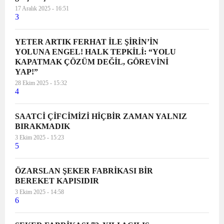
17 Aralık 2025 - 16:51
3
YETER ARTIK FERHAT İLE ŞİRİN’İN
YOLUNA ENGEL! HALK TEPKİLİ: “YOLU
KAPATMAK ÇÖZÜM DEĞİL, GÖREVİNİ
YAP!”
28 Ekim 2025 - 15:32
4
SAATCİ ÇİFCİMİZİ HİÇBİR ZAMAN YALNIZ
BIRAKMADIK
3 Ekim 2025 - 15:23
5
ÖZARSLAN ŞEKER FABRİKASI BİR
BEREKET KAPISIDIR
3 Ekim 2025 - 14:58
6