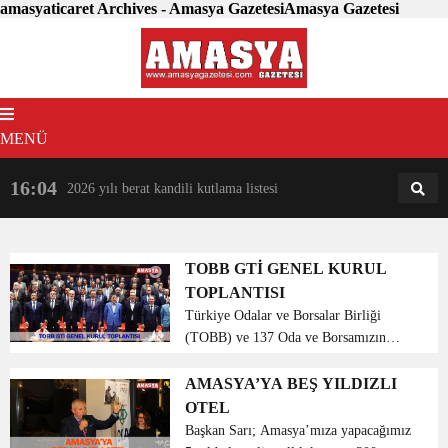
amasyaticaret Archives - Amasya GazetesiAmasya Gazetesi
MENÜ
16:04
18:31
2026 yılı berat kandili kutlama listesi
AM
AN
TOBB GTİ GENEL KURUL
TOPLANTISI
Türkiye Odalar ve Borsalar Birliği
(TOBB) ve 137 Oda ve Borsamızın
ortak olduğu Gümrük ve Turizm
İşletmeleri (GTİ) Genel Kurulu
AMASYA’YA BEŞ YILDIZLI
toplantısı TOBB Başkanı M. Rifat
OTEL
Hisarciklioğlu’nun başkanlığında ...
Başkan Sarı; Amasya’mıza yapacağımız