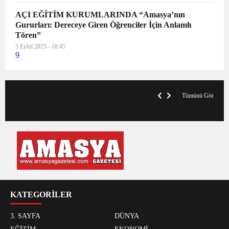
AÇI EĞİTİM KURUMLARINDA “Amasya’nın
Gururları: Dereceye Giren Öğrenciler İçin Anlamlı
Tören”
5 Eylül 2025 - 18:45
9
VegasHero Casino Test: Spiele, Boni &
T
Auszahlungen
A
Tümünü Gör
KATEGORİLER
3. SAYFA
DÜNYA