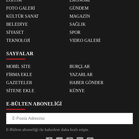
EĞİTİM
EKONOMİ
FOTO GALERİ
GÜNDEM
KÜLTÜR SANAT
MAGAZİN
BELEDİYE
SAĞLIK
SİYASET
SPOR
TEKNOLOJİ
VIDEO GALERİ
SAYFALAR
MOBİL SİTE
BURÇLAR
FİRMA EKLE
YAZARLAR
GAZETELER
HABER GÖNDER
SİTENE EKLE
KÜNYE
E-BÜLTEN ABONELİĞİ
E-Bülten aboneliği ile haberlere daha hızlı erişin.