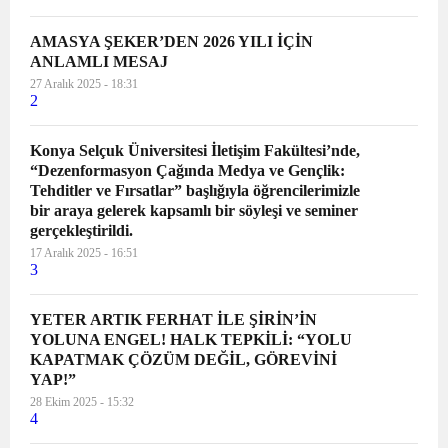
AMASYA ŞEKER’DEN 2026 YILI İÇİN
ANLAMLI MESAJ
27 Aralık 2025 - 18:31
2
Konya Selçuk Üniversitesi İletişim Fakültesi’nde,
“Dezenformasyon Çağında Medya ve Gençlik:
Tehditler ve Fırsatlar” başlığıyla öğrencilerimizle
bir araya gelerek kapsamlı bir söyleşi ve seminer
gerçekleştirildi.
17 Aralık 2025 - 16:51
3
YETER ARTIK FERHAT İLE ŞİRİN’İN
YOLUNA ENGEL! HALK TEPKİLİ: “YOLU
KAPATMAK ÇÖZÜM DEĞİL, GÖREVİNİ
YAP!”
28 Ekim 2025 - 15:32
4