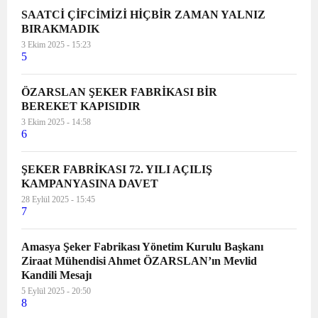
SAATCİ ÇİFCİMİZİ HİÇBİR ZAMAN YALNIZ
BIRAKMADIK
3 Ekim 2025 - 15:23
5
ÖZARSLAN ŞEKER FABRİKASI BİR
BEREKET KAPISIDIR
3 Ekim 2025 - 14:58
6
ŞEKER FABRİKASI 72. YILI AÇILIŞ
KAMPANYASINA DAVET
28 Eylül 2025 - 15:45
7
Amasya Şeker Fabrikası Yönetim Kurulu Başkanı
Ziraat Mühendisi Ahmet ÖZARSLAN’ın Mevlid
Kandili Mesajı
5 Eylül 2025 - 20:50
8