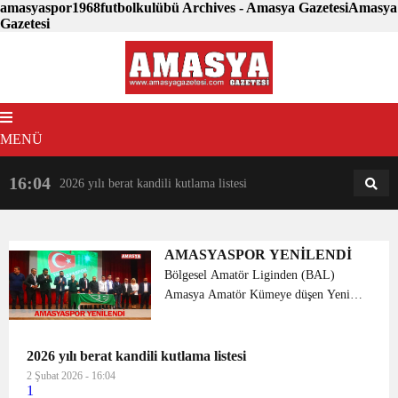
amasyaspor1968futbolkulübü Archives - Amasya GazetesiAmasya
Gazetesi
MENÜ
16:04
18:31
2026 yılı berat kandili kutlama listesi
AM
AN
AMASYASPOR YENİLENDİ
Bölgesel Amatör Liginden (BAL)
Amasya Amatör Kümeye düşen Yeni
Amasyaspor Kulübü yeni bir
yapılanmaya giderek ismini
Amasyaspor 1968 Futbol Kulübü olarak
2026 yılı berat kandili kutlama listesi
değiştirdi. Amasya Belediyesi Kültür
2 Şubat 2026 - 16:04
1
Merkezi Ş...