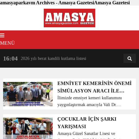
amasyaparkavm Archives - Amasya GazetesiAmasya Gazetesi
MENÜ
16:04
18:31
2026 yılı berat kandili kutlama listesi
AM
AN
EMNİYET KEMERİNİN ÖNEMİ
SİMÜLASYON ARACI İLE
SERGİLENDİ
İlimizde emniyet kemeri kullanımını
yaygınlaştırmak amacıyla Vali Dr.
Osman Varol’un katkılarıyla hayata
geçirilen Emniyet Kemeri Simülasyon
ÇOCUKLAR İÇİN ŞARKI
Aracı halkımızın hizmetine sunuldu.
YARIŞMASI
Her yıl binlerce insanı...
Amasya Güzel Sanatlar Lisesi ve