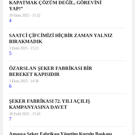
KAPATMAK ÇÖZÜM DEĞİL, GÖREVİNİ
YAP!”
28 Ekim 2025 - 15:32
4
SAATCİ ÇİFCİMİZİ HİÇBİR ZAMAN YALNIZ
BIRAKMADIK
3 Ekim 2025 - 15:23
5
ÖZARSLAN ŞEKER FABRİKASI BİR
BEREKET KAPISIDIR
3 Ekim 2025 - 14:58
6
ŞEKER FABRİKASI 72. YILI AÇILIŞ
KAMPANYASINA DAVET
28 Eylül 2025 - 15:45
7
Amasya Şeker Fabrikası Yönetim Kurulu Başkanı