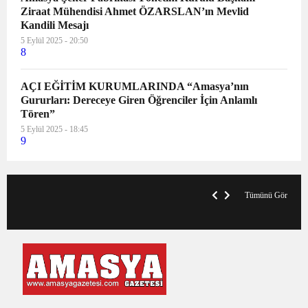
Ziraat Mühendisi Ahmet ÖZARSLAN’ın Mevlid
Kandili Mesajı
5 Eylül 2025 - 20:50
8
AÇI EĞİTİM KURUMLARINDA “Amasya’nın
Gururları: Dereceye Giren Öğrenciler İçin Anlamlı
Tören”
5 Eylül 2025 - 18:45
9
VegasHero Casino Test: Spiele, Boni &
T
Auszahlungen
A
Tümünü Gör