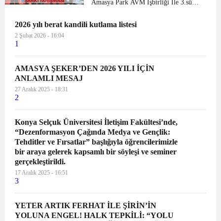
Amasya Park AVM İşbirliği İle 3.sü
yapılan 23 Nisan özel yarışmasında okul
2026 yılı berat kandili kutlama listesi
Müdürü Korkut Şahin tüm
çocuklarımızın gününü kutlayarak
2 Şubat 2026 - 16:04
1
Amasya park Avm Müdürü Hayrettin
dem...
AMASYA ŞEKER’DEN 2026 YILI İÇİN
ANLAMLI MESAJ
27 Aralık 2025 - 18:31
2
Konya Selçuk Üniversitesi İletişim Fakültesi’nde,
“Dezenformasyon Çağında Medya ve Gençlik:
Tehditler ve Fırsatlar” başlığıyla öğrencilerimizle
bir araya gelerek kapsamlı bir söyleşi ve seminer
gerçekleştirildi.
17 Aralık 2025 - 16:51
3
YETER ARTIK FERHAT İLE ŞİRİN’İN
YOLUNA ENGEL! HALK TEPKİLİ: “YOLU