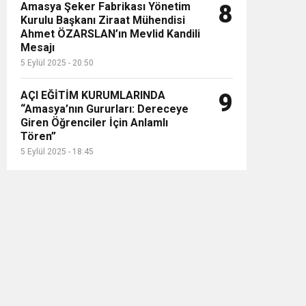
Amasya Şeker Fabrikası Yönetim
8
Kurulu Başkanı Ziraat Mühendisi
Ahmet ÖZARSLAN’ın Mevlid Kandili
Mesajı
5 Eylül 2025 - 20:50
AÇI EĞİTİM KURUMLARINDA
9
“Amasya’nın Gururları: Dereceye
Giren Öğrenciler İçin Anlamlı
Tören”
5 Eylül 2025 - 18:45