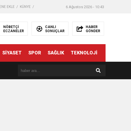
ENE EKLE
KÜNYE
6 Ağustos 2026 - 10:43
NÖBETÇİ
CANLI
HABER
ECZANELER
SONUÇLAR
GÖNDER
SİYASET
SPOR
SAĞLIK
TEKNOLOJİ
er