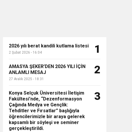
2026 yılı berat kandili kutlama listesi
1
2 Şubat 2026 - 16:04
n”
AMASYA ŞEKER’DEN 2026 YILI İÇİN
2
ANLAMLI MESAJ
27 Aralık 2025 - 18:31
Konya Selçuk Üniversitesi İletişim
3
Fakültesi’nde, “Dezenformasyon
Çağında Medya ve Gençlik:
Tehditler ve Fırsatlar” başlığıyla
öğrencilerimizle bir araya gelerek
kapsamlı bir söyleşi ve seminer
gerçekleştirildi.