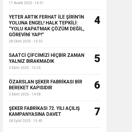
17 Aralık 2025 - 16:51
YETER ARTIK FERHAT İLE ŞİRİN’İN
4
YOLUNA ENGEL! HALK TEPKİLİ:
“YOLU KAPATMAK ÇÖZÜM DEĞİL,
GÖREVİNİ YAP!”
28 Ekim 2025 - 15:32
SAATCİ ÇİFCİMİZİ HİÇBİR ZAMAN
5
YALNIZ BIRAKMADIK
3 Ekim 2025 - 15:23
ÖZARSLAN ŞEKER FABRİKASI BİR
6
BEREKET KAPISIDIR
3 Ekim 2025 - 14:58
ŞEKER FABRİKASI 72. YILI AÇILIŞ
7
KAMPANYASINA DAVET
28 Eylül 2025 - 15:45