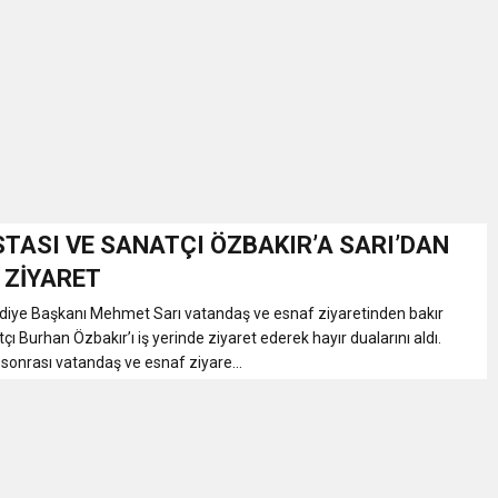
İKASI BİR BEREKET KAPISIDIR
YILI AÇILIŞ KAMPANYASINA DAVET
ı Yönetim Kurulu Başkanı Ziraat Mühendisi Ahmet ÖZARSLAN’ın Mevlid
A “Amasya’nın Gururları: Dereceye Giren Öğrenciler İçin Anlamlı Töre
STASI VE SANATÇI ÖZBAKIR’A SARI’DAN
 ZİYARET
et Festivali
ye Başkanı Mehmet Sarı vatandaş ve esnaf ziyaretinden bakır
çı Burhan Özbakır’ı iş yerinde ziyaret ederek hayır dualarını aldı.
onrası vatandaş ve esnaf ziyare...
utlama listesi