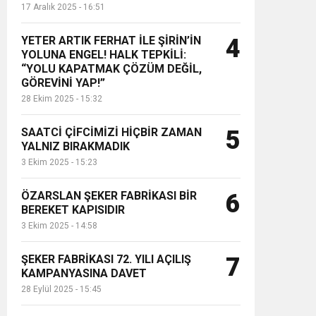
17 Aralık 2025 - 16:51
YETER ARTIK FERHAT İLE ŞİRİN’İN
4
YOLUNA ENGEL! HALK TEPKİLİ:
“YOLU KAPATMAK ÇÖZÜM DEĞİL,
GÖREVİNİ YAP!”
28 Ekim 2025 - 15:32
SAATCİ ÇİFCİMİZİ HİÇBİR ZAMAN
5
YALNIZ BIRAKMADIK
3 Ekim 2025 - 15:23
ÖZARSLAN ŞEKER FABRİKASI BİR
6
BEREKET KAPISIDIR
3 Ekim 2025 - 14:58
ŞEKER FABRİKASI 72. YILI AÇILIŞ
7
KAMPANYASINA DAVET
28 Eylül 2025 - 15:45