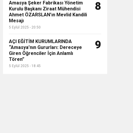
Amasya Şeker Fabrikası Yönetim
8
Kurulu Başkanı Ziraat Mühendisi
Ahmet ÖZARSLAN’ın Mevlid Kandili
Mesajı
5 Eylül 2025 - 20:50
AÇI EĞİTİM KURUMLARINDA
9
“Amasya’nın Gururları: Dereceye
Giren Öğrenciler İçin Anlamlı
Tören”
5 Eylül 2025 - 18:45