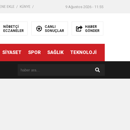
ENE EKLE
KÜNYE
9 Ağustos 2026 - 11:55
NÖBETÇİ
CANLI
HABER
ECZANELER
SONUÇLAR
GÖNDER
SİYASET
SPOR
SAĞLIK
TEKNOLOJİ
er