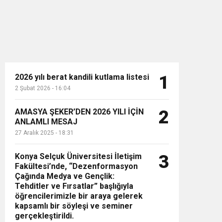
2026 yılı berat kandili kutlama listesi
1
2 Şubat 2026 - 16:04
n”
AMASYA ŞEKER’DEN 2026 YILI İÇİN
2
ANLAMLI MESAJ
27 Aralık 2025 - 18:31
Konya Selçuk Üniversitesi İletişim
3
Fakültesi’nde, “Dezenformasyon
Çağında Medya ve Gençlik:
Tehditler ve Fırsatlar” başlığıyla
öğrencilerimizle bir araya gelerek
kapsamlı bir söyleşi ve seminer
gerçekleştirildi.