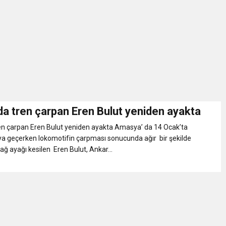
İKASI BİR BEREKET KAPISIDIR
YILI AÇILIŞ KAMPANYASINA DAVET
ı Yönetim Kurulu Başkanı Ziraat Mühendisi Ahmet ÖZARSLAN’ın Mevlid
A “Amasya’nın Gururları: Dereceye Giren Öğrenciler İçin Anlamlı Töre
a tren çarpan Eren Bulut yeniden ayakta
n çarpan Eren Bulut yeniden ayakta Amasya’ da 14 Ocak’ta
et Festivali
ya geçerken lokomotifin çarpması sonucunda ağır bir şekilde
ağ ayağı kesilen Eren Bulut, Ankar...
utlama listesi