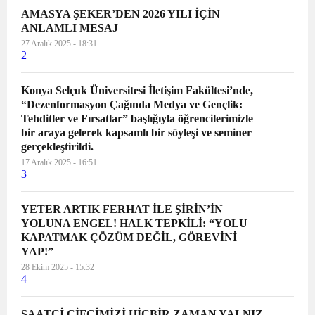
kardeşlerimizi saygıyla anıyoruz.
AMASYA ŞEKER’DEN 2026 YILI İÇİN
Bugün, dünyada ve ülkemizin dört
ANLAMLI MESAJ
bir yanındaki kadınlarla tek yürek
27 Aralık 2025 - 18:31
2
olduk: her türlü şiddete, sömürüye
ve savaşa meydan okuyoruz.
Konya Selçuk Üniversitesi İletişim Fakültesi’nde,
Dünya tarihine “kelebekler” olarak
“Dezenformasyon Çağında Medya ve Gençlik:
geçen Mirabel Kardeşler’in
Tehditler ve Fırsatlar” başlığıyla öğrencilerimizle
direnişine sahip çıkıyoruz. Bundan
bir araya gelerek kapsamlı bir söyleşi ve seminer
tam 63 yıl önce Dominik
gerçekleştirildi.
Cumhuriyeti’nde diktatörün
17 Aralık 2025 - 16:51
3
devrilmesi için canları ile bedel
ödeyen Mirabel Kardeşler’i
YETER ARTIK FERHAT İLE ŞİRİN’İN
saygıyla anıyoruz. Adında “adalet”
YOLUNA ENGEL! HALK TEPKİLİ: “YOLU
olan hükümetin yönettiği ülkemizde
KAPATMAK ÇÖZÜM DEĞİL, GÖREVİNİ
her gün en az iki kadın katlediliyor.
YAP!”
Kadın cinayetlerini sadece “sayı”
28 Ekim 2025 - 15:32
olarak değerlendiren iktidar,
4
çarpıttığı verilerle şiddetin
azaldığını iddia ediyor. Hayattan
SAATCİ ÇİFCİMİZİ HİÇBİR ZAMAN YALNIZ