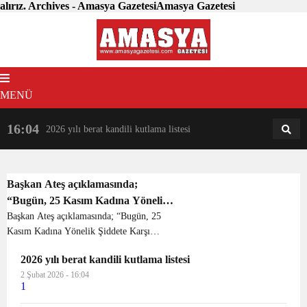
alırız. Archives - Amasya GazetesiAmasya Gazetesi
MENÜ
16:04
18:31
2026 yılı berat kandili kutlama listesi
AM
AN
Başkan Ateş açıklamasında;
“Bugün, 25 Kasım Kadına Yönelik
Şiddete Karşı Uluslararası
Başkan Ateş açıklamasında; “Bugün, 25
Kasım Kadına Yönelik Şiddete Karşı
Mücadele Günü. Cumhuriyet Halk
Uluslararası Mücadele Günü.
Partisi Kadın Kolları olarak, 81 il
2026 yılı berat kandili kutlama listesi
Cumhuriyet Halk Partisi Kadın Kolları
ve 973 ilçede alanlarda eş zamanlı
2 Şubat 2026 - 16:04
olarak, 81 il ve 973 ilçede alanlarda eş
basın açıklaması yapıyoruz. Şiddet
1
zamanlı basın açıkla...
nedeniyle yaşamını yitiren tüm kız