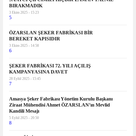
BIRAKMADIK
koparılanın bir evlat, bir anne, bir
3 Ekim 2025 - 15:23
abla, bir kardeş, bir arkadaş, bir
5
dost olduğu gerçeği yok sayılıyor.
Cinayetlerin üzeri “şüpheli kadın
ÖZARSLAN ŞEKER FABRİKASI BİR
ölümü” denilerek kapatılmak
BEREKET KAPISIDIR
isteniyor. İstismara uğrayan
3 Ekim 2025 - 14:58
çocuğun davasında “çocuğun
6
rızası”ndan bahsediliyor. Kadına ve
çocuğa yönelik şiddet uygulayanlar
ŞEKER FABRİKASI 72. YILI AÇILIŞ
cezasızlık politikası ile
KAMPANYASINA DAVET
ödüllendiriliyor. Kırmızı çizgimiz
28 Eylül 2025 - 15:45
7
olan İstanbul Sözleşmesi
hukuksuzca feshediliyor. 6284
Amasya Şeker Fabrikası Yönetim Kurulu Başkanı
Sayılı Şiddet Yasası’na göz dikiliyor.
Ziraat Mühendisi Ahmet ÖZARSLAN’ın Mevlid
Cumhuriyetin biz kadınlar
Kandili Mesajı
üzerindeki en önemli
5 Eylül 2025 - 20:50
kazanımlarından olan Medeni
8
Kanun budanmaya çalışılıyor.