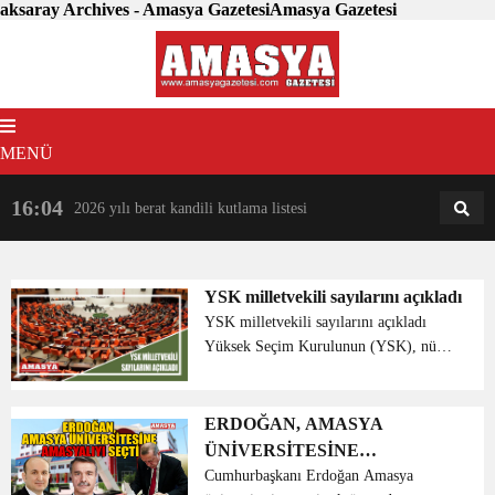
aksaray Archives - Amasya GazetesiAmasya Gazetesi
MENÜ
16:04
18:31
2026 yılı berat kandili kutlama listesi
AM
AN
YSK milletvekili sayılarını açıkladı
YSK milletvekili sayılarını açıkladı
Yüksek Seçim Kurulunun (YSK), nüfus
verileri kapsamında illerin milletvekili
sayıları dağılım tablosunu açıkladı.
YSK’nın yaptığı açıklamaya göre
ERDOĞAN, AMASYA
İstanbul ve Baybu...
ÜNİVERSİTESİNE
AMASYALIYI SEÇTİ
Cumhurbaşkanı Erdoğan Amasya