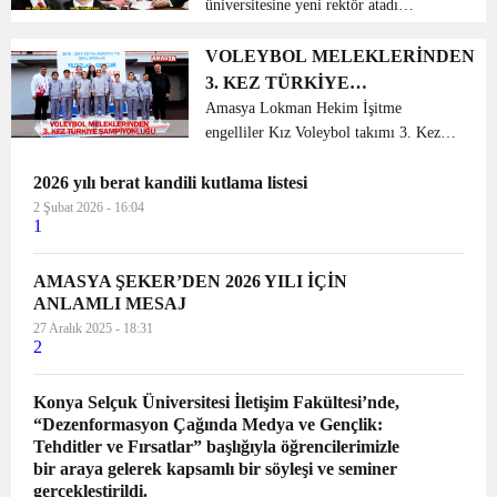
üniversitesine yeni rektör atadı
Cumhurbaşkanı Recep Tayyip
Erdoğan’ın Amasya üniversitesine
VOLEYBOL MELEKLERİNDEN
rektör atamasına ilişkin karar Resmi
3. KEZ TÜRKİYE
Gazetede yer aldı. Cumhurbaşkanı Re...
ŞAMPİYONLUĞU
Amasya Lokman Hekim İşitme
engelliler Kız Voleybol takımı 3. Kez
Türkiye şampiyonu oldu. Amasya
2026 yılı berat kandili kutlama listesi
Lokman Hekim İşitme engelliler Kız
Voleybol takımı, Aksaray’da 7-11 Nisan
2 Şubat 2026 - 16:04
1
tarihleri arasında düzen...
AMASYA ŞEKER’DEN 2026 YILI İÇİN
ANLAMLI MESAJ
27 Aralık 2025 - 18:31
2
Konya Selçuk Üniversitesi İletişim Fakültesi’nde,
“Dezenformasyon Çağında Medya ve Gençlik:
Tehditler ve Fırsatlar” başlığıyla öğrencilerimizle
bir araya gelerek kapsamlı bir söyleşi ve seminer
gerçekleştirildi.