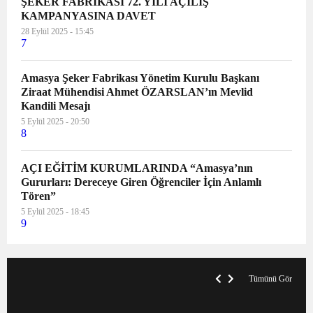
ŞEKER FABRİKASI 72. YILI AÇILIŞ
KAMPANYASINA DAVET
28 Eylül 2025 - 15:45
7
Amasya Şeker Fabrikası Yönetim Kurulu Başkanı
Ziraat Mühendisi Ahmet ÖZARSLAN’ın Mevlid
Kandili Mesajı
5 Eylül 2025 - 20:50
8
AÇI EĞİTİM KURUMLARINDA “Amasya’nın
Gururları: Dereceye Giren Öğrenciler İçin Anlamlı
Tören”
5 Eylül 2025 - 18:45
9
VegasHero Casino Test: Spiele, Boni &
T
Auszahlungen
A
Tümünü Gör