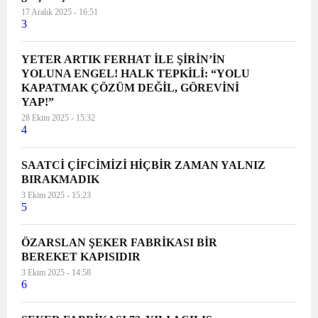
17 Aralık 2025 - 16:51
3
YETER ARTIK FERHAT İLE ŞİRİN’İN
YOLUNA ENGEL! HALK TEPKİLİ: “YOLU
KAPATMAK ÇÖZÜM DEĞİL, GÖREVİNİ
YAP!”
28 Ekim 2025 - 15:32
4
SAATCİ ÇİFCİMİZİ HİÇBİR ZAMAN YALNIZ
BIRAKMADIK
3 Ekim 2025 - 15:23
5
ÖZARSLAN ŞEKER FABRİKASI BİR
BEREKET KAPISIDIR
3 Ekim 2025 - 14:58
6