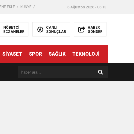
ENE EKLE
KÜNYE
6 Ağustos 2026 - 06:13
NÖBETÇİ
CANLI
HABER
ECZANELER
SONUÇLAR
GÖNDER
SİYASET
SPOR
SAĞLIK
TEKNOLOJİ
er