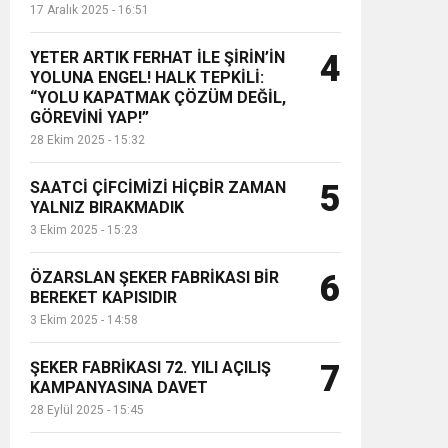
17 Aralık 2025 - 16:51
YETER ARTIK FERHAT İLE ŞİRİN’İN
4
YOLUNA ENGEL! HALK TEPKİLİ:
“YOLU KAPATMAK ÇÖZÜM DEĞİL,
GÖREVİNİ YAP!”
28 Ekim 2025 - 15:32
SAATCİ ÇİFCİMİZİ HİÇBİR ZAMAN
5
YALNIZ BIRAKMADIK
3 Ekim 2025 - 15:23
ÖZARSLAN ŞEKER FABRİKASI BİR
6
BEREKET KAPISIDIR
3 Ekim 2025 - 14:58
ŞEKER FABRİKASI 72. YILI AÇILIŞ
7
KAMPANYASINA DAVET
28 Eylül 2025 - 15:45