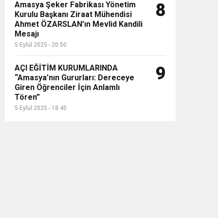
Amasya Şeker Fabrikası Yönetim
8
Kurulu Başkanı Ziraat Mühendisi
Ahmet ÖZARSLAN’ın Mevlid Kandili
Mesajı
5 Eylül 2025 - 20:50
AÇI EĞİTİM KURUMLARINDA
9
“Amasya’nın Gururları: Dereceye
Giren Öğrenciler İçin Anlamlı
Tören”
5 Eylül 2025 - 18:45