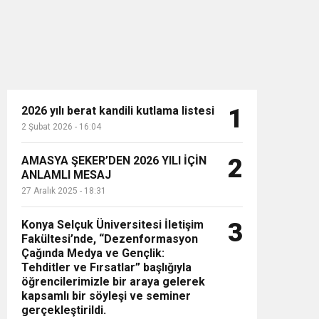
2026 yılı berat kandili kutlama listesi
1
2 Şubat 2026 - 16:04
n”
AMASYA ŞEKER’DEN 2026 YILI İÇİN
2
ANLAMLI MESAJ
27 Aralık 2025 - 18:31
Konya Selçuk Üniversitesi İletişim
3
Fakültesi’nde, “Dezenformasyon
Çağında Medya ve Gençlik:
Tehditler ve Fırsatlar” başlığıyla
öğrencilerimizle bir araya gelerek
kapsamlı bir söyleşi ve seminer
gerçekleştirildi.