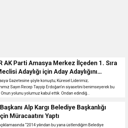
İKASI BİR BEREKET KAPISIDIR
YILI AÇILIŞ KAMPANYASINA DAVET
ı Yönetim Kurulu Başkanı Ziraat Mühendisi Ahmet ÖZARSLAN’ın Mevlid
A “Amasya’nın Gururları: Dereceye Giren Öğrenciler İçin Anlamlı Töre
IR AK Parti Amasya Merkez İlçeden 1. Sıra
Meclisi Adaylığı için Aday Adaylığını
et Festivali
asya Gazetesine şöyle konuştu; Küresel Liderimiz;
mız Sayın Recep Tayyip Erdoğan’ın siyasetini benimseyerek bu
. Onun yolunu yolumuz kabul ettik. Ondan edindiğ...
utlama listesi
Başkanı Alp Kargı Belediye Başkanlığı
İçin Müracaatını Yaptı
çıklamasında “2014 yılından bu yana üstlendiğim Belediye