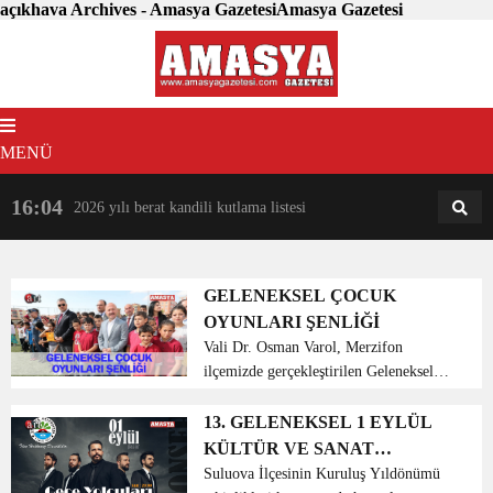
açıkhava Archives - Amasya GazetesiAmasya Gazetesi
MENÜ
16:04
18:31
2026 yılı berat kandili kutlama listesi
AM
AN
GELENEKSEL ÇOCUK
OYUNLARI ŞENLİĞİ
Vali Dr. Osman Varol, Merzifon
ilçemizde gerçekleştirilen Geleneksel
Çocuk Oyunları Şenliği açılış
programına katıldı. Merzifon
13. GELENEKSEL 1 EYLÜL
Kaymakamlığı Sosyal Hizmet Merkezi
KÜLTÜR VE SANAT
Müdürlüğü ve Merzifon Gençlik
FESTİVALİ BAŞLIYOR
Suluova İlçesinin Kuruluş Yıldönümü
Merkezi...