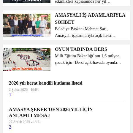
etkinlikleri kapsamında her yıl
geleneksel olarak Suluova Belediyesi
tarafından düzenlenen “1 Eylül
AMASYALI İŞ ADAMLARIYLA
Şenlikleri” programı belli oldu.
SOHBET
Şenlikler kapsamınd...
Belediye Başkanı Mehmet Sarı,
Amasyalı işadamlarıyla açık hava
kahvaltı programında bir araya geldi.
Amasyalı iş adamları Altan Yüce, Macit
OYUN TADINDA DERS
Okur, Keramettin Şenocak, Necdet
Milli Eğitim Bakanlığı’nın 1,6 milyon
Söylemez, Ahmet Koçak, Emre...
çocuk için ‘Dersi açık havada oyunla
işle’ çağrısı üzerine Amasya Zübeyde
Hanım Üçler İlkokulunda “Okul
Dışarıda Günü” etkinliğine öğrenci ve
2026 yılı berat kandili kutlama listesi
öğ...
2 Şubat 2026 - 16:04
1
AMASYA ŞEKER’DEN 2026 YILI İÇİN
ANLAMLI MESAJ
27 Aralık 2025 - 18:31
2