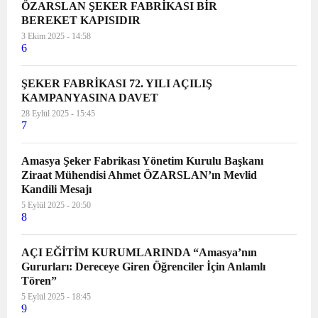
ÖZARSLAN ŞEKER FABRİKASI BİR
BEREKET KAPISIDIR
3 Ekim 2025 - 14:58
6
ŞEKER FABRİKASI 72. YILI AÇILIŞ
KAMPANYASINA DAVET
28 Eylül 2025 - 15:45
7
Amasya Şeker Fabrikası Yönetim Kurulu Başkanı
Ziraat Mühendisi Ahmet ÖZARSLAN’ın Mevlid
Kandili Mesajı
5 Eylül 2025 - 20:50
8
AÇI EĞİTİM KURUMLARINDA “Amasya’nın
Gururları: Dereceye Giren Öğrenciler İçin Anlamlı
Tören”
5 Eylül 2025 - 18:45
9