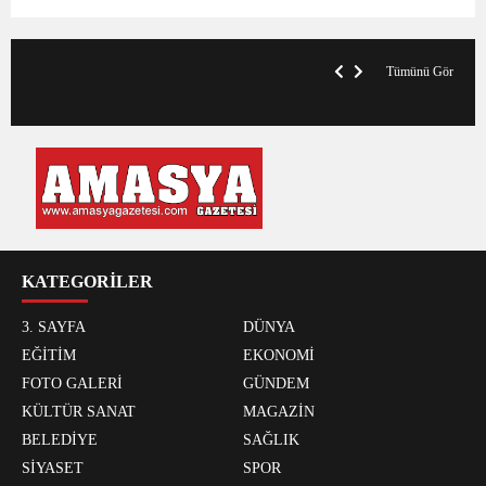
V
x
A
Tümünü Gör
KATEGORİLER
3. SAYFA
DÜNYA
EĞİTİM
EKONOMİ
FOTO GALERİ
GÜNDEM
KÜLTÜR SANAT
MAGAZİN
BELEDİYE
SAĞLIK
SİYASET
SPOR