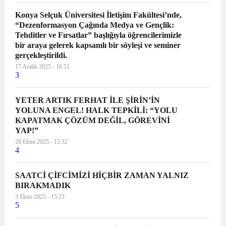
Konya Selçuk Üniversitesi İletişim Fakültesi’nde,
“Dezenformasyon Çağında Medya ve Gençlik:
Tehditler ve Fırsatlar” başlığıyla öğrencilerimizle
bir araya gelerek kapsamlı bir söyleşi ve seminer
gerçekleştirildi.
17 Aralık 2025 - 16:51
3
YETER ARTIK FERHAT İLE ŞİRİN’İN
YOLUNA ENGEL! HALK TEPKİLİ: “YOLU
KAPATMAK ÇÖZÜM DEĞİL, GÖREVİNİ
YAP!”
28 Ekim 2025 - 15:32
4
SAATCİ ÇİFCİMİZİ HİÇBİR ZAMAN YALNIZ
BIRAKMADIK
3 Ekim 2025 - 15:23
5