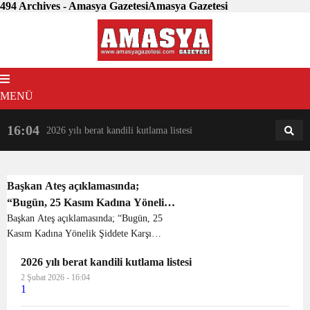
494 Archives - Amasya GazetesiAmasya Gazetesi
MENÜ
16:04
18:31
2026 yılı berat kandili kutlama listesi
AM
AN
Başkan Ateş açıklamasında;
“Bugün, 25 Kasım Kadına Yönelik
Şiddete Karşı Uluslararası
Başkan Ateş açıklamasında; “Bugün, 25
Kasım Kadına Yönelik Şiddete Karşı
Mücadele Günü. Cumhuriyet Halk
Uluslararası Mücadele Günü.
Partisi Kadın Kolları olarak, 81 il
2026 yılı berat kandili kutlama listesi
Cumhuriyet Halk Partisi Kadın Kolları
ve 973 ilçede alanlarda eş zamanlı
2 Şubat 2026 - 16:04
olarak, 81 il ve 973 ilçede alanlarda eş
basın açıklaması yapıyoruz. Şiddet
1
zamanlı basın açıkla...
nedeniyle yaşamını yitiren tüm kız