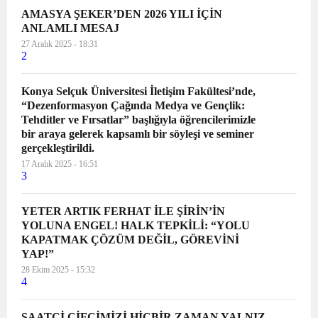
kardeşlerimizi saygıyla anıyoruz.
AMASYA ŞEKER’DEN 2026 YILI İÇİN
Bugün, dünyada ve ülkemizin dört
ANLAMLI MESAJ
bir yanındaki kadınlarla tek yürek
27 Aralık 2025 - 18:31
2
olduk: her türlü şiddete, sömürüye
ve savaşa meydan okuyoruz.
Konya Selçuk Üniversitesi İletişim Fakültesi’nde,
Dünya tarihine “kelebekler” olarak
“Dezenformasyon Çağında Medya ve Gençlik:
geçen Mirabel Kardeşler’in
Tehditler ve Fırsatlar” başlığıyla öğrencilerimizle
direnişine sahip çıkıyoruz. Bundan
bir araya gelerek kapsamlı bir söyleşi ve seminer
tam 63 yıl önce Dominik
gerçekleştirildi.
Cumhuriyeti’nde diktatörün
17 Aralık 2025 - 16:51
3
devrilmesi için canları ile bedel
ödeyen Mirabel Kardeşler’i
YETER ARTIK FERHAT İLE ŞİRİN’İN
saygıyla anıyoruz. Adında “adalet”
YOLUNA ENGEL! HALK TEPKİLİ: “YOLU
olan hükümetin yönettiği ülkemizde
KAPATMAK ÇÖZÜM DEĞİL, GÖREVİNİ
her gün en az iki kadın katlediliyor.
YAP!”
Kadın cinayetlerini sadece “sayı”
28 Ekim 2025 - 15:32
olarak değerlendiren iktidar,
4
çarpıttığı verilerle şiddetin
azaldığını iddia ediyor. Hayattan
SAATCİ ÇİFCİMİZİ HİÇBİR ZAMAN YALNIZ