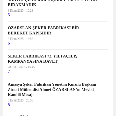
BIRAKMADIK
koparılanın bir evlat, bir anne, bir
3 Ekim 2025 - 15:23
abla, bir kardeş, bir arkadaş, bir
5
dost olduğu gerçeği yok sayılıyor.
Cinayetlerin üzeri “şüpheli kadın
ÖZARSLAN ŞEKER FABRİKASI BİR
ölümü” denilerek kapatılmak
BEREKET KAPISIDIR
isteniyor. İstismara uğrayan
3 Ekim 2025 - 14:58
çocuğun davasında “çocuğun
6
rızası”ndan bahsediliyor. Kadına ve
çocuğa yönelik şiddet uygulayanlar
ŞEKER FABRİKASI 72. YILI AÇILIŞ
cezasızlık politikası ile
KAMPANYASINA DAVET
ödüllendiriliyor. Kırmızı çizgimiz
28 Eylül 2025 - 15:45
7
olan İstanbul Sözleşmesi
hukuksuzca feshediliyor. 6284
Amasya Şeker Fabrikası Yönetim Kurulu Başkanı
Sayılı Şiddet Yasası’na göz dikiliyor.
Ziraat Mühendisi Ahmet ÖZARSLAN’ın Mevlid
Cumhuriyetin biz kadınlar
Kandili Mesajı
üzerindeki en önemli
5 Eylül 2025 - 20:50
kazanımlarından olan Medeni
8
Kanun budanmaya çalışılıyor.