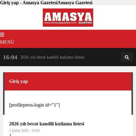
Giriş yap - Amasya GazetesiAmasya Gazetesi
MENÜ
16:04
18:31
2026 yılı berat kandili kutlama listesi
AM
AN
Giriş yap
[profilepress-login id=”1″]
2026 yılı berat kandili kutlama listesi
2 Şubat 2026 - 16:04
1