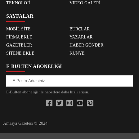
TEKNOLOJİ
VIDEO GALERİ
SAYFALAR
MOBİL SİTE
BURÇLAR
FİRMA EKLE
YAZARLAR
GAZETELER
HABER GÖNDER
SİTENE EKLE
KÜNYE
E-BÜLTEN ABONELİĞİ
E-Bülten aboneliği ile haberlere daha hızlı erişin.
Amasya Gazetesi © 2024
xvideos.com zenededeneme vonbonusu vewereveren siteler
yarrak