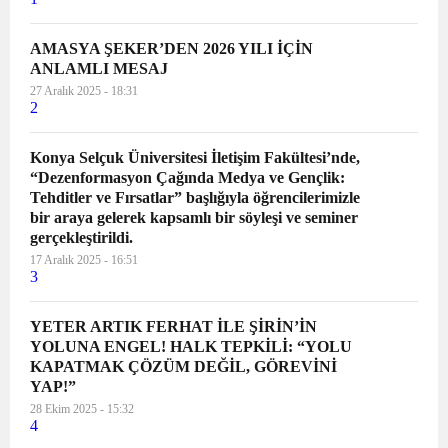
AMASYA ŞEKER’DEN 2026 YILI İÇİN
ANLAMLI MESAJ
27 Aralık 2025 - 18:31
2
Konya Selçuk Üniversitesi İletişim Fakültesi’nde,
“Dezenformasyon Çağında Medya ve Gençlik:
Tehditler ve Fırsatlar” başlığıyla öğrencilerimizle
bir araya gelerek kapsamlı bir söyleşi ve seminer
gerçekleştirildi.
17 Aralık 2025 - 16:51
3
YETER ARTIK FERHAT İLE ŞİRİN’İN
YOLUNA ENGEL! HALK TEPKİLİ: “YOLU
KAPATMAK ÇÖZÜM DEĞİL, GÖREVİNİ
YAP!”
28 Ekim 2025 - 15:32
4