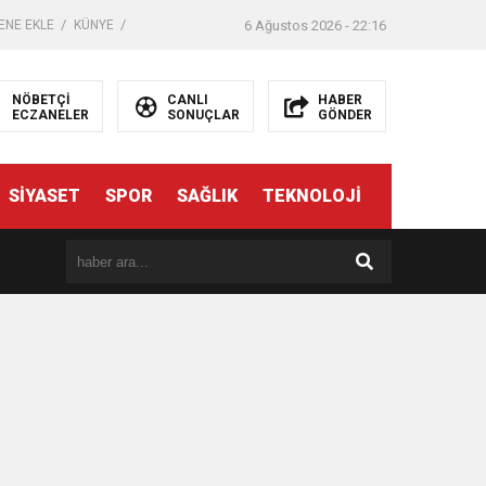
ENE EKLE
KÜNYE
6 Ağustos 2026 - 22:16
NÖBETÇİ
CANLI
HABER
ECZANELER
SONUÇLAR
GÖNDER
SİYASET
SPOR
SAĞLIK
TEKNOLOJİ
er