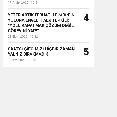
17 Aralık 2025 - 16:51
YETER ARTIK FERHAT İLE ŞİRİN’İN
4
YOLUNA ENGEL! HALK TEPKİLİ:
“YOLU KAPATMAK ÇÖZÜM DEĞİL,
GÖREVİNİ YAP!”
28 Ekim 2025 - 15:32
SAATCİ ÇİFCİMİZİ HİÇBİR ZAMAN
5
YALNIZ BIRAKMADIK
3 Ekim 2025 - 15:23