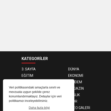
KATEGORİLER
3. SAYFA
DÜNYA
EĞİTİM
EKONOMİ
FOTO GALERİ
GÜNDEM
Veri politikasındaki amaçlarla sınırlı ve
KÜLTÜR SANAT
MAGAZİN
mevzuata uygun şekilde çerez
BELEDİYE
SAĞLIK
konumlandırmaktayız. Detaylar için veri
politikamızı inceleyebilirsiniz.
SİYASET
SPOR
TEKNOLOJİ
VIDEO GALERİ
Daha fazla bilgi