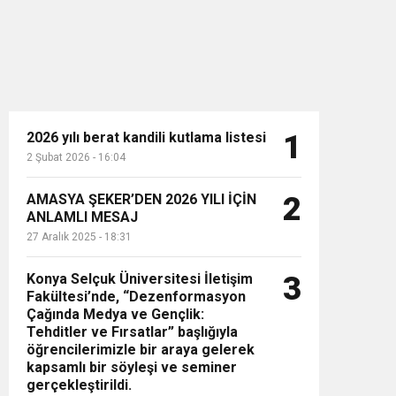
2026 yılı berat kandili kutlama listesi
1
2 Şubat 2026 - 16:04
n”
AMASYA ŞEKER’DEN 2026 YILI İÇİN
2
ANLAMLI MESAJ
27 Aralık 2025 - 18:31
Konya Selçuk Üniversitesi İletişim
3
Fakültesi’nde, “Dezenformasyon
Çağında Medya ve Gençlik:
Tehditler ve Fırsatlar” başlığıyla
öğrencilerimizle bir araya gelerek
kapsamlı bir söyleşi ve seminer
gerçekleştirildi.