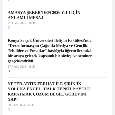
AMASYA ŞEKER’DEN 2026 YILI İÇİN
ANLAMLI MESAJ
27 Aralık 2025 - 18:31
2
Konya Selçuk Üniversitesi İletişim Fakültesi’nde,
“Dezenformasyon Çağında Medya ve Gençlik:
Tehditler ve Fırsatlar” başlığıyla öğrencilerimizle
bir araya gelerek kapsamlı bir söyleşi ve seminer
gerçekleştirildi.
17 Aralık 2025 - 16:51
3
YETER ARTIK FERHAT İLE ŞİRİN’İN
YOLUNA ENGEL! HALK TEPKİLİ: “YOLU
KAPATMAK ÇÖZÜM DEĞİL, GÖREVİNİ
YAP!”
28 Ekim 2025 - 15:32
4