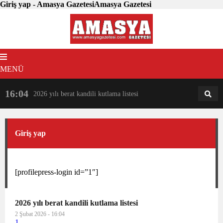
Giriş yap - Amasya GazetesiAmasya Gazetesi
MENÜ
16:04
18:31
2026 yılı berat kandili kutlama listesi
AM
AN
Giriş yap
[profilepress-login id=”1″]
2026 yılı berat kandili kutlama listesi
2 Şubat 2026 - 16:04
1