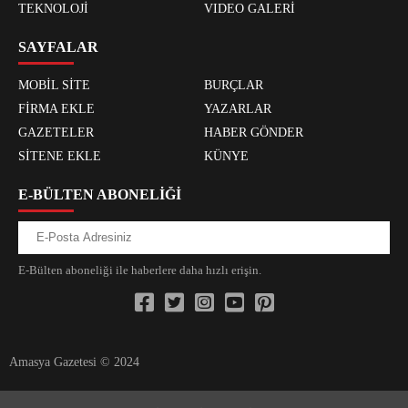
TEKNOLOJİ
VIDEO GALERİ
SAYFALAR
MOBİL SİTE
BURÇLAR
FİRMA EKLE
YAZARLAR
GAZETELER
HABER GÖNDER
SİTENE EKLE
KÜNYE
E-BÜLTEN ABONELİĞİ
E-Bülten aboneliği ile haberlere daha hızlı erişin.
Amasya Gazetesi © 2024
xvideos.com zenededeneme vonbonusu vewereveren siteler
yarrak